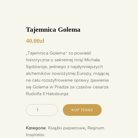
Tajemnica Golema
40.00
zł
„Tajemnica Golema” to powieść
historyczna o sekretnej misji Michała
Sędziwoja, jednego z najsłynniejszych
alchemików nowożytnej Europy, mającej
na celu rozszyfrowanie sprawy zjawienia
się Golema w Pradze za czasów cesarza
Rudolfa II Habsburga.
KUP TERAZ
Kategorie:
Książki papierowe
,
Regnum
Inspiratio